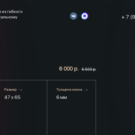
 из гибкого
+ 7 (
икальному
6 000 р.
6 500 р.
Размер
Толщина неона
47 х 65
6 мм