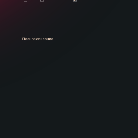
Полное описание
Единороги – герои множества мультфильмов и сказ
А единорог с крыльями — это предел любой сказоч
рада поселить такого друга около своей кроватки и
когда ваша принцесса подрастет, единорог не буд
был в моде. Многие даже не догадаются о том, что 
комнате с игрушками.
Поэтому, эта лампа прослужит вам несколько лет и
в руках креативной хозяйки!